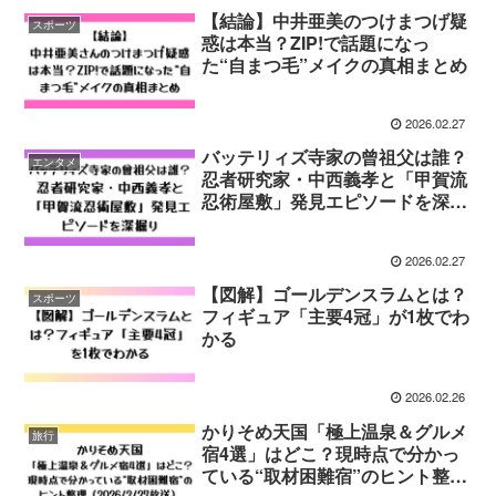
【結論】中井亜美のつけまつげ疑
スポーツ
惑は本当？ZIP!で話題になっ
た“自まつ毛”メイクの真相まとめ
2026.02.27
バッテリィズ寺家の曾祖父は誰？
エンタメ
忍者研究家・中西義孝と「甲賀流
忍術屋敷」発見エピソードを深掘
り
2026.02.27
【図解】ゴールデンスラムとは？
スポーツ
フィギュア「主要4冠」が1枚でわ
かる
2026.02.26
かりそめ天国「極上温泉＆グルメ
旅行
宿4選」はどこ？現時点で分かっ
ている“取材困難宿”のヒント整理