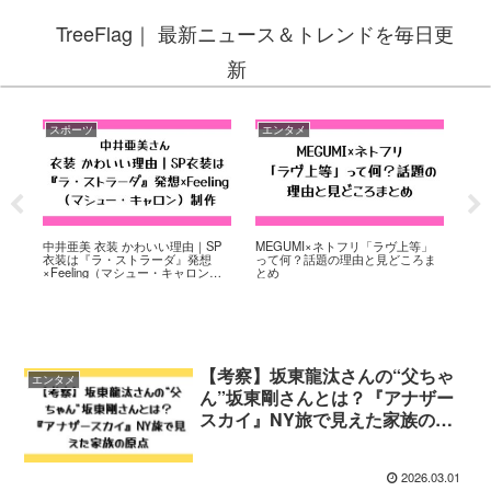
TreeFlag｜ 最新ニュース＆トレンドを毎日更
新
スポーツ
エンタメ
ス
位
中井亜美 衣装 かわいい理由｜SP
MEGUMI×ネトフリ「ラヴ上等」
高
・
衣装は『ラ・ストラーダ』発想
って何？話題の理由と見どころま
は？
×Feeling（マシュー・キャロン）
とめ
の解
制作
【考察】坂東龍汰さんの“父ちゃ
エンタメ
ん”坂東剛さんとは？『アナザー
スカイ』NY旅で見えた家族の原
点
2026.03.01