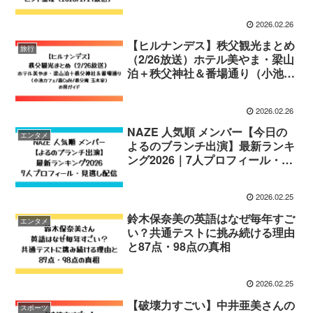
（2026/2/27放送）
2026.02.26
【ヒルナンデス】秩父観光まとめ
旅行
（2/26放送）ホテル美やま・梁山
泊＋秩父神社＆番場通り（小池カ
フェ/喜Café/秩父庵 玉木家）お得
ガイド
2026.02.26
NAZE 人気順 メンバー【今日の
エンタメ
よるのブランチ出演】最新ランキ
ング2026｜7人プロフィール・見
逃し配信
2026.02.25
鈴木保奈美の英語はなぜ毎年すご
エンタメ
い？共通テストに挑み続ける理由
と87点・98点の真相
2026.02.25
【破壊力すごい】中井亜美さんの
スポーツ