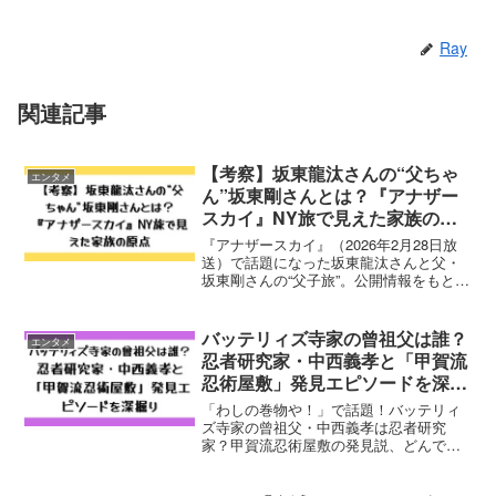
Ray
関連記事
【考察】坂東龍汰さんの“父ちゃ
エンタメ
ん”坂東剛さんとは？『アナザー
スカイ』NY旅で見えた家族の原
点
『アナザースカイ』（2026年2月28日放
送）で話題になった坂東龍汰さんと父・
坂東剛さんの“父子旅”。公開情報をもと
に、坂東剛さんの人物像と、親子の時間
が作品鑑賞にもたらす見方をファン目線
で考察します。
バッテリィズ寺家の曾祖父は誰？
エンタメ
忍者研究家・中西義孝と「甲賀流
忍術屋敷」発見エピソードを深掘
り
「わしの巻物や！」で話題！バッテリィ
ズ寺家の曾祖父・中西義孝は忍者研究
家？甲賀流忍術屋敷の発見説、どんでん
返し（回転戸）の正体まで一気に紹介。