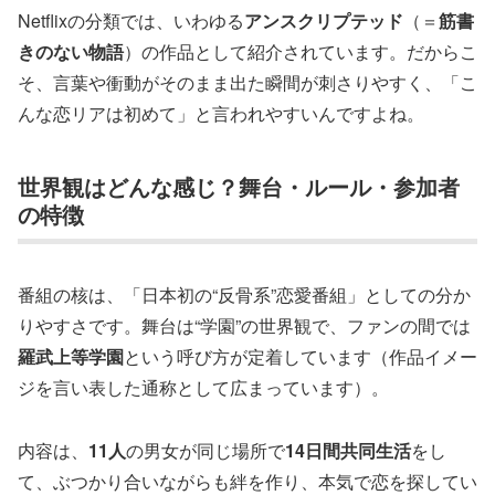
Netflixの分類では、いわゆる
アンスクリプテッド
（＝
筋書
きのない物語
）の作品として紹介されています。だからこ
そ、言葉や衝動がそのまま出た瞬間が刺さりやすく、「こ
んな恋リアは初めて」と言われやすいんですよね。
世界観はどんな感じ？舞台・ルール・参加者
の特徴
番組の核は、「日本初の“反骨系”恋愛番組」としての分か
りやすさです。舞台は“学園”の世界観で、ファンの間では
羅武上等学園
という呼び方が定着しています（作品イメー
ジを言い表した通称として広まっています）。
内容は、
11人
の男女が同じ場所で
14日間共同生活
をし
て、ぶつかり合いながらも絆を作り、本気で恋を探してい