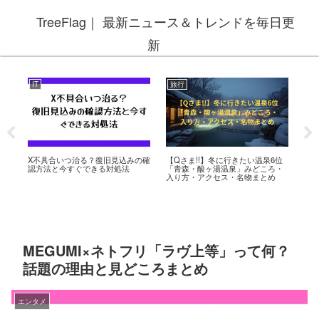
TreeFlag｜ 最新ニュース＆トレンドを毎日更
新
IT
旅行
エ
りの
X不具合いつ治る？復旧見込みの確
【Qさま!!】冬に行きたい温泉6位
バ
高
認方法と今すぐできる対処法
「青森・酸ヶ湯温泉」みどころ・
忍
実
入り方・アクセス・名物まとめ
忍
り
MEGUMI×ネトフリ「ラヴ上等」って何？
話題の理由と見どころまとめ
エンタメ