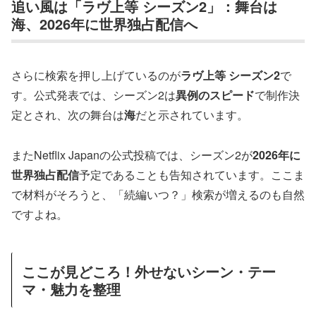
追い風は「ラヴ上等 シーズン2」：舞台は
海、2026年に世界独占配信へ
さらに検索を押し上げているのが
ラヴ上等 シーズン2
で
す。公式発表では、シーズン2は
異例のスピード
で制作決
定とされ、次の舞台は
海
だと示されています。
またNetflix Japanの公式投稿では、シーズン2が
2026年に
世界独占配信
予定であることも告知されています。ここま
で材料がそろうと、「続編いつ？」検索が増えるのも自然
ですよね。
ここが見どころ！外せないシーン・テー
マ・魅力を整理