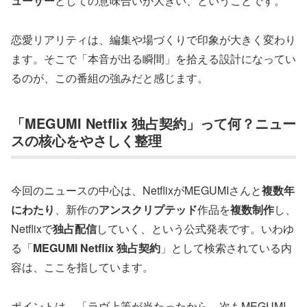
ューサー
としての意味合いが大きい、ということです。
恋愛リアリティは、編集や場づくりで印象が大きく変わり
ます。そこで「本音が出る瞬間」を拾える設計になってい
るのが、この番組の強みだと感じます。
「MEGUMI Netflix 独占契約」って何？ニュー
スの核心をやさしく整理
今回のニュースの中心は、NetflixがMEGUMIさんと
複数年
にわたり
、新作の
アンスクリプテッド
作品を
複数制作
し、
Netflixで
独占配信
していく、という公式発表です。いわゆ
る「
MEGUMI Netflix 独占契約
」として検索されている内
容は、ここを指しています。
ポイントは、「ラヴ上等が当たったから、次もMEGUMI