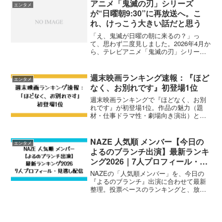
アニメ「鬼滅の刃」シリーズ
エンタメ
が“日曜朝9:30”に再放送へ。こ
れ、けっこう大きい話だと思う
「え、鬼滅が日曜の朝に来るの？」っ
て、思わず二度見しました。2026年4月か
ら、テレビアニメ「鬼滅の刃」シリーズ
が毎週日曜 午前9:30に全編再放送される
そうです。これ、ただの“再放送”じゃなく
て、見方がガラッと変わるニュースだと
週末映画ランキング速報：『ほど
エンタメ
思うんです...
なく、お別れです』初登場1位
週末映画ランキングで『ほどなく、お別
れです』が初登場1位。作品の魅力（題
材・仕事ドラマ性・劇場向き演出）と、
上映劇場＆入場者プレゼント情報を公式
ポスト付きで整理。
NAZE 人気順 メンバー【今日の
エンタメ
よるのブランチ出演】最新ランキ
ング2026｜7人プロフィール・見
逃し配信
NAZEの「人気順メンバー」を、今日の
『よるのブランチ』出演に合わせて最新
整理。投票ベースのランキングと、放送
後に伸びる“急上昇”を分けて比較し、7人
のプロフィール（年齢・出身・国籍）や
見逃し配信（TVer/TBS FREE）までまと
めました。