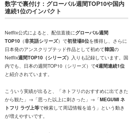
数字で裏付け：グローバル週間TOP10や国内
連続1位のインパクト
Netflix公式によると、配信直後に
グローバル週間
TOP10
（
非英語シリーズ
）で
初登場8位
を獲得し、さらに
日本発のアンスクリプテッド作品として初めて
韓国
の
Netflix
週間TOP10（シリーズ）
入りも記録しています。国
内でも、日本の週間TOP10（シリーズ）で
4週間連続1位
と紹介されています。
こういう実績が出ると、「ネトフリのおすすめに出てきた
から観た」→「思った以上に刺さった」→「
MEGUMI ネ
トフリ ラヴ上等
で検索して周辺情報を追う」という動き
が増えやすいです。