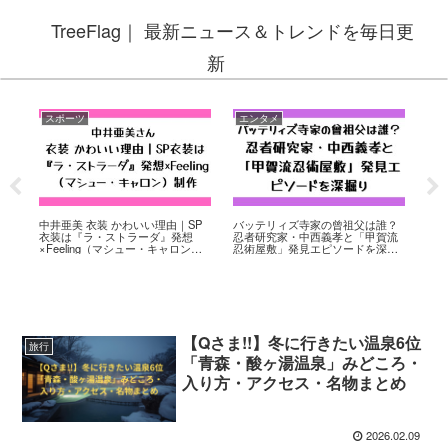
TreeFlag｜ 最新ニュース＆トレンドを毎日更
新
スポーツ
エンタメ
ス
疑
中井亜美 衣装 かわいい理由｜SP
バッテリィズ寺家の曾祖父は誰？
高
“自
衣装は『ラ・ストラーダ』発想
忍者研究家・中西義孝と「甲賀流
は？
×Feeling（マシュー・キャロン）
忍術屋敷」発見エピソードを深掘
の解
制作
り
【Qさま!!】冬に行きたい温泉6位
旅行
「青森・酸ヶ湯温泉」みどころ・
入り方・アクセス・名物まとめ
2026.02.09