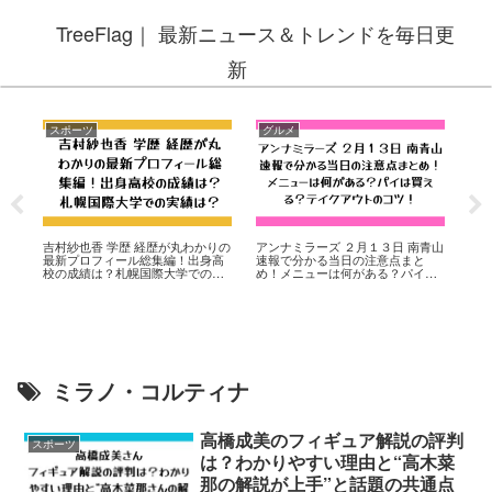
TreeFlag｜ 最新ニュース＆トレンドを毎日更
新
スポーツ
グルメ
ス
め
吉村紗也香 学歴 経歴が丸わかりの
アンナミラーズ ２月１３日 南青山
【
山
最新プロフィール総集編！出身高
速報で分かる当日の注意点まと
「
カ
校の成績は？札幌国際大学での実
め！メニューは何がある？パイは
と
お得
績は？
買える？テイクアウトのコツ！
ミラノ・コルティナ
高橋成美のフィギュア解説の評判
スポーツ
は？わかりやすい理由と“高木菜
那の解説が上手”と話題の共通点